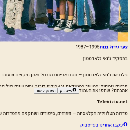
1987–1995
צער גידול בנות
בתפקיד
ג'ואי גלאדסטון
גילם את ג'ואי גלאדסטון — סטנדאפיסט מובטל ואמן חיקויים שעובר לג
פרטים נוספים:
המשיך בסטנדאפ ובעבודות דיבוב, והיה שנים קול קבו
אהבתם? שתפו את העמוד
פייסבוק
העתק קישור
Televizia.net
סדרות הטלוויזיה הקלאסיות
— פתיחים, סיפורים ושחקנים מהסדרות שגד
עקבו אחרינו בפייסבוק