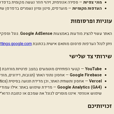
מוני צפיות
— ספירה אנונימית; זיהוי חוזר נעשה מקומית בדפדפן שלכם בלבד (lStorage
העדפות מקומיות
— מועדפים, סינון ומיון נשמרים בדפדפן של
עוגיות ופרסומות
האתר עשוי להציג מודעות באמצעות
Google AdSense
. גוגל וספקיה עשויים להשתמש בעוגיות (s
ניתן לנהל העדפות פרסום מותאם אישית בכתובת
ttings.google.com
שירותי צד שלישי
YouTube
— קטעי הפתיחים מוטמעים במצב פרטיות מורחבת (youtube-nocookie); בעת ניגון חלים תנאי השימוש של YouTube.
Google Firebase
— אחסון נתוני האתר (תגובות, דירוגים, מו
Vercel
— אחסון ותשתית האתר, וכן מדידת תנועה בסיסית (Vercel Analytics) ללא עוגיות וללא זיהוי אישי.
Google Analytics (GA4)
— מדידת שימוש באתר: אילו עמודים
שימוש אנונימי. איננו מוסרים לגוגל את שמכם או כתובת הדו
זכויותיכם