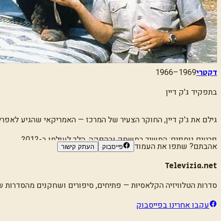
1966–1969
דקטרי
בתפקיד
ג'ק דיין
גילם את ג'ק דיין, החוקר הצעיר של המרכז — האמריקאי שהגיע לאפרי
פרטים נוספים:
המשיך במשחק ובהפקה. הלך לעולמו ב-2012.
אהבתם? שתפו את העמוד
פייסבוק
העתק קישור
Televizia.net
סדרות הטלוויזיה הקלאסיות
— פתיחים, סיפורים ושחקנים מהסדרות שגד
עקבו אחרינו בפייסבוק