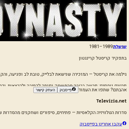
1981–1989
שושלת
בתפקיד
קריסטל קרינגטון
גילמה את קריסטל — המזכירה שנישאת לבלייק, טובת לב ופגיעה, והקו
פרטים נוספים:
פרשה ברובה מהמשחק ופנתה לכתיבה ולהרצאות, וכתב
אהבתם? שתפו את העמוד
פייסבוק
העתק קישור
Televizia.net
סדרות הטלוויזיה הקלאסיות
— פתיחים, סיפורים ושחקנים מהסדרות שגד
עקבו אחרינו בפייסבוק