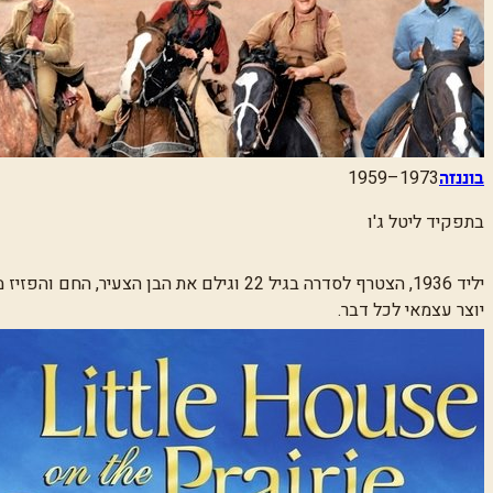
1959–1973
בוננזה
בתפקיד
ליטל ג'ו
יליד 1936, הצטרף לסדרה בגיל 22 וגילם
יוצר עצמאי לכל דבר.
פרטים נוספים:
יצר, ביים וכיכב ב
'
בית קטן בערבה
'
וב'דרך אל השמיים', והפך לאח