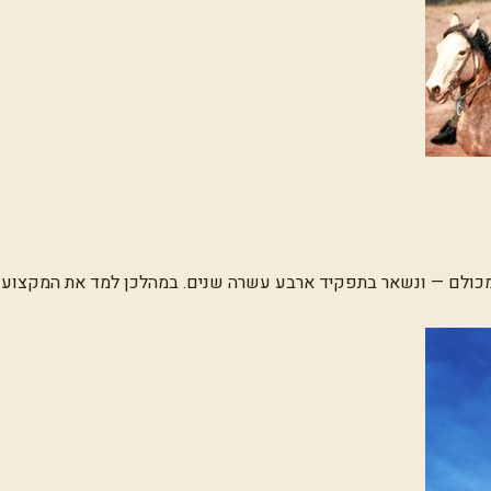
 את הבן הצעיר, החם והפזיז מכולם — ונשאר בתפקיד ארבע עשרה שנים. במהלכן למד
ד היוצרים האהובים בטלוויזיה האמריקאית. הלך לעולמו ב-1991, שנה בלבד לאחר שאובחן בסרטן הלבלב.