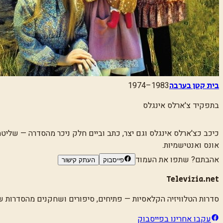
1974–1983
בית קטן בערבה
בתפקיד
צ'ארלס אינגלס
כיכב כצ'ארלס אינגלס וגם יצר, כתב וביים חלק ניכר מהסדרה — שלי
אונס ואנטישמיות.
אהבתם? שתפו את העמוד
פייסבוק
העתק קישור
פרטים נוספים:
יצר גם את 'דרך אל השמיים'. הלך לעולמו ב-1991, שנה אחרי שאובחן בסרטן הלבלב.
Televizia.net
סדרות הטלוויזיה הקלאסיות
— פתיחים, סיפורים ושחקנים מהסדרות שגד
עקבו אחרינו בפייסבוק