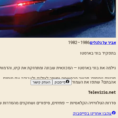
1982–1986
אביר על גלגלים
בתפקיד
בוני בארסטו
גילמה את בוני בארסטו — המכונאית שבונה ומתחזקת את קיט, והדמות
פרטים נוספים:
פרשה מהמשחק ופנתה לצילום ולעבודה עם סוסים.
אהבתם? שתפו את העמוד
פייסבוק
העתק קישור
Televizia.net
סדרות הטלוויזיה הקלאסיות
— פתיחים, סיפורים ושחקנים מהסדרות שגד
עקבו אחרינו בפייסבוק