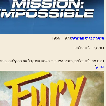
1966–1973
משימה בלתי אפשרית
בתפקיד
ג'ים פלפס
גילם את ג'ים פלפס, מנהיג הצוות — האיש שמקבל את ההקלטה, בוחר את
החוק
'
.
פרטים נוספים:
התגלה מחדש כשחקן קומי בסרטי ״המטוס!״, שם גילם קברנ