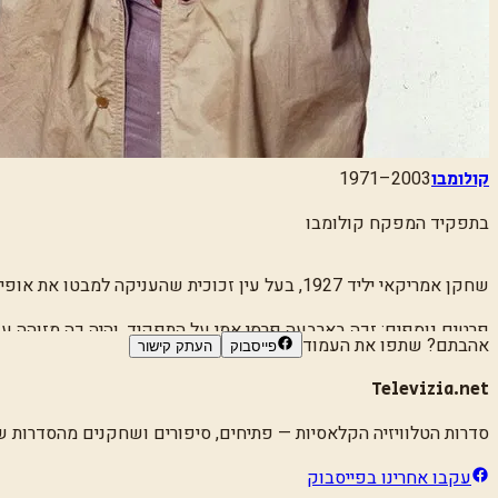
1971–2003
קולומבו
בתפקיד
המפקח קולומבו
שחקן אמריקאי יליד 1927, בעל עין זכוכית שהעניקה למבטו את אופיו הייחודי. הוא גילם את קולומבו לאורך יותר משלושים שנה, והפך אותו לאחד הבלשים האהובים בהיסטוריה של הטלוויזיה.
פרטים נוספים:
זכה בארבעה פרסי אמי על התפקיד, והיה כה מזוהה עם
אהבתם? שתפו את העמוד
פייסבוק
העתק קישור
Televizia.net
סדרות הטלוויזיה הקלאסיות
— פתיחים, סיפורים ושחקנים מהסדרות שגד
עקבו אחרינו בפייסבוק