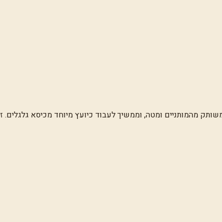
משותק מהמותניים ומטה, וממשיך לעבוד כיועץ מיוחד מכיסא גלגלים.
רטי טלוויזיה עד מותו ב-1993.