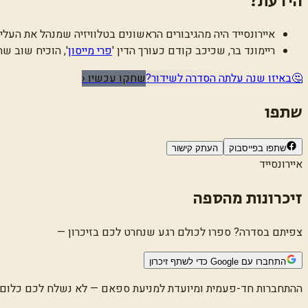
הידעת?
איירונסייד היה מהגיבורים הראשונים בטלוויזיה שמנהל את העלי
ריימונד בר, שכיכב קודם כעורך הדין
'
פרי מייסון
'
, הוכיח שוב ש
🤔
באיזו שנה עלתה הסדרה לשידור?
שחקו עכשיו ‹
שתפו
שתפו בפייסבוק
העתק קישור
איירונסייד
זיכרונות מהספה
צפיתם בסדרה? ספרו לכולם רגע שנחרט לכם בזיכרון —
התחברו עם Google כדי לשתף זיכרון
ההתחברות חד-פעמית ומיועדת למניעת ספאם — לא נשלח לכם כלום