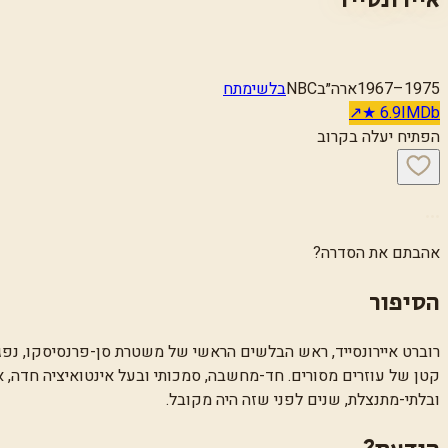
1967–1975
ארה״ב
NBC
בלשי
מתח
↗
★
6.9
IMDb
הפתיח יעלה בקרוב
…
אהבתם את הסדרה?
הסיפור
רוברט איירונסייד, ראש הבלשים הראשי של משטרת סן-פרנסיסקו, נפג
קטן של עוזרים מסורים. חד-מחשבה, סמכותי ובעל אינטואיציה חדה, 
ובלתי-מתנצלת, שנים לפני שזה היה מקובל.