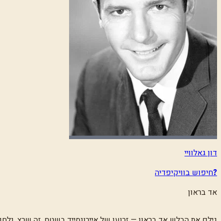
דון גאלוויי
חיפוש בוויקיפדיה
?
אד בראון
גילם את הבלש אד בראון — זרועו של איירונסייד בשטח, זה שרץ, נלחם ועוצר 