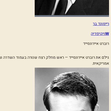
ריימונד בר
ויקיפדיה
W
רוברט איירונסייד
גילם את רוברט איירונסייד — ראש מחלק רצח שנורה בעמוד השדרה ו
אמריקאית.
פרטים נוספים:
כבר היה אז
'
פרי מייסון
'
במשך תשע שנים, וחזר לתפקיד בס