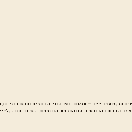
ירים ומקצוענים יפים — ומאחורי חצר הבריכה הנוצצת רוחשות בגידות, מ
נדה וודוורד המרושעת. עם התפניות הדרמטיות, השערוריות והקליפ-הנ