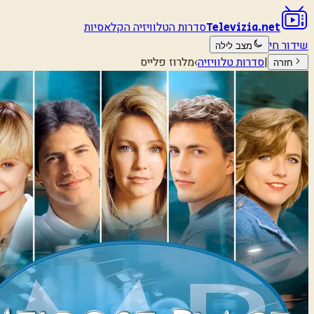
סדרות הטלוויזיה הקלאסיות
Televizia.net
שידור חי
מצב לילה
|
סדרות טלוויזיה
›
מלרוז פלייס
חזרה