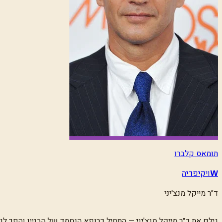
תומאס קלברו
ויקיפדיה
W
ד״ר מייקל מנצ'יני
גילם את ד״ר מייקל מנצ'יני — התחיל כרופא הנחמד של הבניין והפך