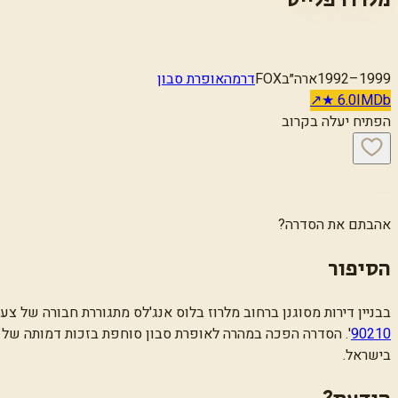
1992–1999
ארה״ב
FOX
דרמה
אופרת סבון
↗
★
6.0
IMDb
הפתיח יעלה בקרוב
…
אהבתם את הסדרה?
הסיפור
בבניין דירות מסוגנן ברחוב מלרוז בלוס אנג'לס מתגוררת חבורה של צע
90210
'
. הסדרה הפכה במהרה לאופרת סבון סוחפת בזכות דמותה של אמ
בישראל.