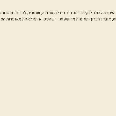
טרפה הת'ר לוקליר בתפקיד הנבלה אמנדה, שהזריק לה דם חדש והפך
פות, אובדן זיכרון ותאומות מרושעות — שהפכו אותה לאחת מאופרות הס