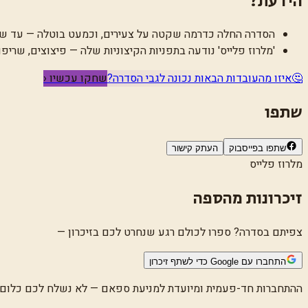
הידעת?
הסדרה החלה כדרמה שקטה על צעירים, וכמעט בוטלה — עד שהצ
'מלרוז פלייס' נודעה בתפניות הקיצוניות שלה — פיצוצים, שרי
🤔
איזו מהעובדות הבאות נכונה לגבי הסדרה?
שחקו עכשיו ‹
שתפו
שתפו בפייסבוק
העתק קישור
מלרוז פלייס
זיכרונות מהספה
צפיתם בסדרה? ספרו לכולם רגע שנחרט לכם בזיכרון —
התחברו עם Google כדי לשתף זיכרון
ההתחברות חד-פעמית ומיועדת למניעת ספאם — לא נשלח לכם כלום