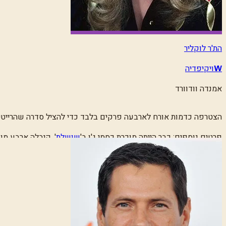
הת'ר לוקליר
ויקיפדיה
W
אמנדה וודוורד
הצטרפה כדמות אורח לארבעה פרקים בלבד כדי להציל סדרה שהרייטינג
פרטים נוספים:
כבר הייתה מוכרת כסמי ג'ו ב
'
שושלת
'
. קיבלה ארבע מו