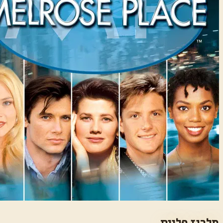
מלרוז פלייס