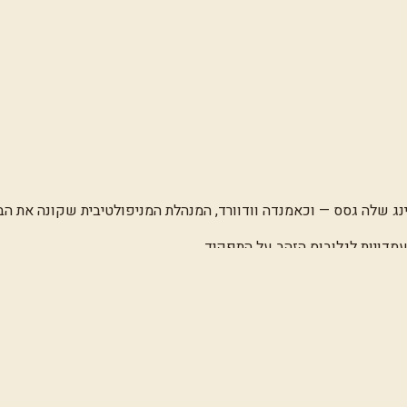
 שלה גסס — וכאמנדה וודוורד, המנהלת המניפולטיבית שקונה את הבנ
עמדויות לגלובוס הזהב על התפקיד.