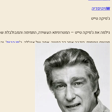
ויקיפדיה
W
ג'סיקה טייט
גילמה את ג'סיקה טייט — המטרוניתא העשירה, התמימה והמבולבלת ש
פרטים נוספים:
כיכבה אחר כך כמונה, אמה של אנג'לה, ב
'
מי הבוס
'
, וה