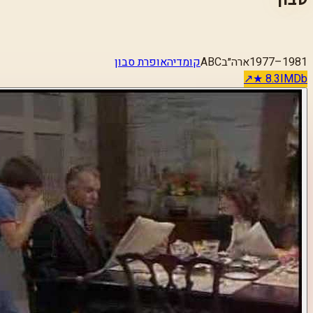
1977–1981
ארה״ב
ABC
קומדיה
אופרת סבון
↗
★
8.3
IMDb