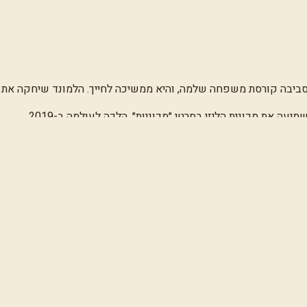
סביבה קורסת משפחה שלמה, והיא ממשיכה לחייך. הלמונד שיחקה את ה
שמיעה את מכונית הליזי בסרטי ״מכוניות״. הלכה לעולמה ב-2019.