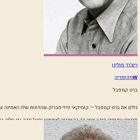
ריצ'רד מוליגן
ויקיפדיה
W
ברט קמפבל
גילם את ברט קמפבל — קומיקאי פיזי מבריק שהדמות שלו האמינה שהי
פרטים נוספים:
כיכב אחר כך בקומדיה ״אמפטי נסט״ וזכה גם עליה באמי. 