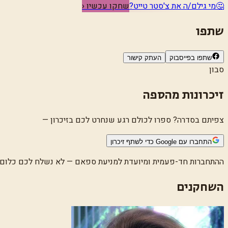
🤔
מי גילם/ה את צ'סטר טייט?
שחקו עכשיו ‹
שתפו
שתפו בפייסבוק
העתק קישור
סבון
זיכרונות מהספה
צפיתם בסדרה? ספרו לכולם רגע שנחרט לכם בזיכרון —
התחברו עם Google כדי לשתף זיכרון
ההתחברות חד-פעמית ומיועדת למניעת ספאם — לא נשלח לכם כלום
השחקנים