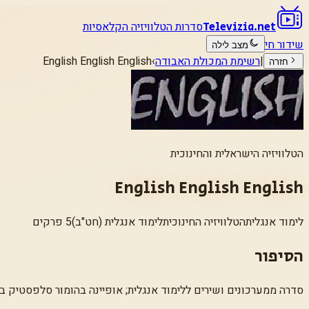
סדרות הטלוויזיה הקלאסיות
Televizia.net
שידור חי
מצב לילה
|
רשימת המכולת האבודה
›
English English English
חזרה
הטלוויזיה הישראלית והחינוכית
English English English
לימוד אנגלית
הטלוויזיה החינוכית
לימוד אנגלית (חט"ב)
5 פרקים
הסיפור
סדרה ממערכונים ושירים ללימוד אנגלית; אופיינה בהומור סלפסטיק בהשפעת ג'רי לואיס. ("OUN