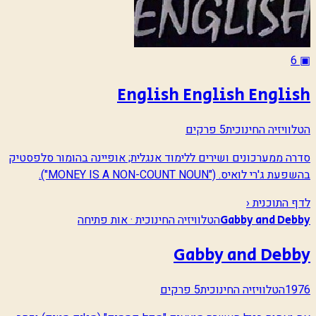
6
▣
English English English
הטלוויזיה החינוכית
5 פרקים
סדרה ממערכונים ושירים ללימוד אנגלית; אופיינה בהומור סלפסטיק
בהשפעת ג'רי לואיס. ("MONEY IS A NON-COUNT NOUN").
לדף התוכנית ‹
הטלוויזיה החינוכית · אות פתיחה
Gabby and Debby
Gabby and Debby
1976
הטלוויזיה החינוכית
5 פרקים