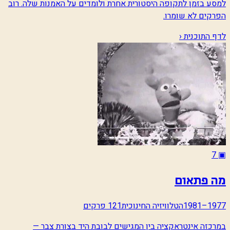
למסע בזמן לתקופה היסטורית אחרת ולומדים על האמנות שלה. רוב
הפרקים לא שומרו.
לדף התוכנית ‹
7
▣
מה פתאום
1977–1981
הטלוויזיה החינוכית
121 פרקים
במרכזה אינטראקציה בין המגישים לבובת היד בצורת צבר —