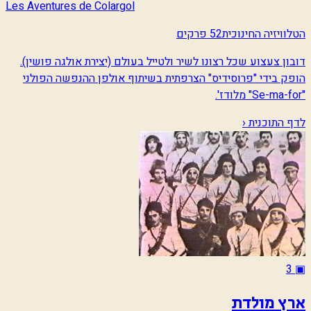
Les Aventures de Colargol
הטלוויזיה החינוכית
52 פרקים
דובון צעצוע שכל רצונו לשיר ולטייל בעולם (יצירת אולגה פושין).
הופק בידי "פרוסידיס" הצרפתית בשיתוף אולפן ההנפשה הפולני
"Se-ma-for" מלודז'.
לדף התוכנית ‹
3
▣
ארץ מולדת