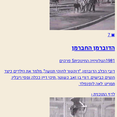
7
▣
הדוברמן החברמן
1981
הטלוויזיה החינוכית
5 פרקים
דובי הכלב הדוברמן, "דוקטור לחוקי תנועה", מלמד את הילדים כיצד
חוצים כבישים. דורי בן זאב כשוטר, תיקי דיין ככלה וספי ריבלין.
תסריט: לאה לופנפלד.
לדף התוכנית ‹