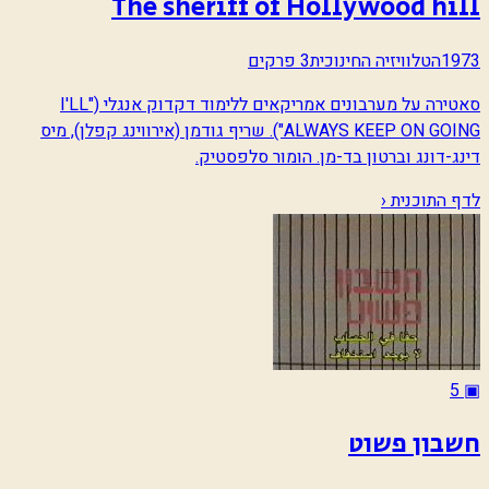
The sheriff of Hollywood hill
1973
הטלוויזיה החינוכית
3 פרקים
סאטירה על מערבונים אמריקאים ללימוד דקדוק אנגלי ("I'LL
ALWAYS KEEP ON GOING"). שריף גודמן (אירווינג קפלן), מיס
דינג-דונג וברטון בד-מן. הומור סלפסטיק.
לדף התוכנית ‹
5
▣
חשבון פשוט