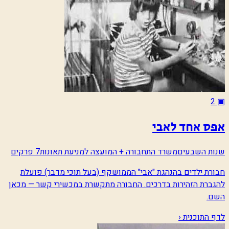
2
▣
אפס אחד לאבי
שנות השבעים
משרד התחבורה + המועצה למניעת תאונות
7 פרקים
חבורת ילדים בהנהגת "אבי" הממושקף (בעל תוכי מדבר) פועלת
להגברת הזהירות בדרכים. החבורה מתקשרת במכשירי קשר — מכאן
השם.
לדף התוכנית ‹