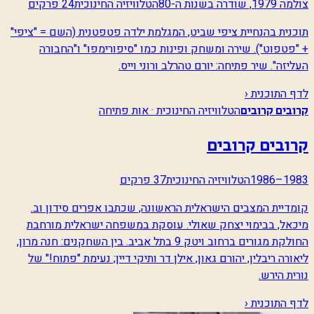
צולמה 1979, שודרה בשנות ה-80
הטלוויזיה החינוכית
24 פרקים
תוכנית בהנחיית ציפי שביט, המגלמת ילדה פטפטנית (השם = "ציפי"
+ "פטפוט"). שירה ומשחק ופינות כמו "סיפורימפו" ו"החבורה
העליזה". שיר פתיחה: יורם טהרלב ורוני וייס.
לדף התוכנית ‹
הטלוויזיה החינוכית · אות פתיחה
קרובים קרובים
קרובים קרובים
1983–1986
הטלוויזיה החינוכית
37 פרקים
קומדיית המצבים הישראלית הראשונה, שכתבו אפרים סידון וב.
מיכאל, בבימוי יצחק שאולי. עוסקת במשפחה ישראלית מורחבת
החולקת מגורים ברחוב ויטק 9 בתל אביב. בין השחקנים: חנה מרון,
ליאורה ריבלין, יהורם גאון, אילן דר ותיקי דיין; נעימת "פתוח!" של
נורית הירש.
לדף התוכנית ‹