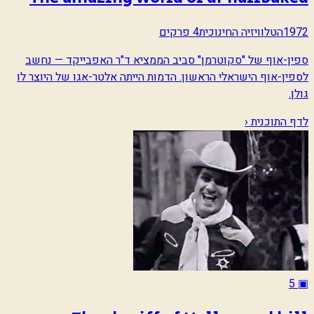
1972
הטלוויזיה החינוכית
4 פרקים
ספין-אוף של "סקוטרמן" סביב הממציא ד"ר האפבייקד — נחשב
לספין-אוף הישראלי הראשון. הדמות הייתה אלטר-אגו של היוצר לו
גולן.
לדף התוכנית ‹
5
▣