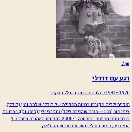
7
▣
רגע עם דודלי
1976–1981
הטלוויזיה החינוכית
23 פרקים
תוכנית ילדים מקורית בחנות המכולת של דודלי. שלמה ניצן (דודלי),
ציפי מור (רגע — בובה שהפכה לילד) וספי ריבלין (פיסטוק); בבית גם
בובת הפח חביתוש. הוכתרה ב-2006 כתוכנית האהובה ביותר של
החינוכית; דמות דודלי בהשראת יאנוש קורצ'אק.