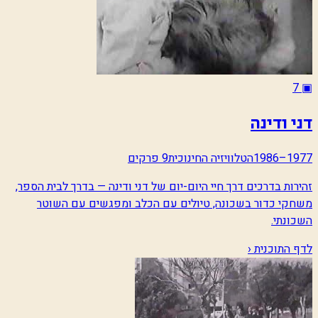
7
▣
דני ודינה
1977–1986
הטלוויזיה החינוכית
9 פרקים
זהירות בדרכים דרך חיי היום-יום של דני ודינה — בדרך לבית הספר,
משחקי כדור בשכונה, טיולים עם הכלב ומפגשים עם השוטר
השכונתי.
לדף התוכנית ‹