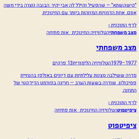
"קישקשתא" — שהפעיל וקילל לה אבי יקיר. הבובה נוצרה בידי משה
אסם. אחת הדמויות המזוהות ביותר עם החינוכית.
לדף התוכנית ‹
הטלוויזיה החינוכית · אות פתיחה
מצב משפחתי
מצב משפחתי
1977–1979
הטלוויזיה הלימודית
13 פרקים
סדרה ששילבה סצנות עלילתיות עם דיונים באולפן בהנחיית
פסיכולוג. שודרה בשעות הערב — חריגה בפורמט הדידקטי של
התחנה.
לדף התוכנית ‹
הטלוויזיה החינוכית · אות פתיחה
ציפיטפוט
ציפיטפוט