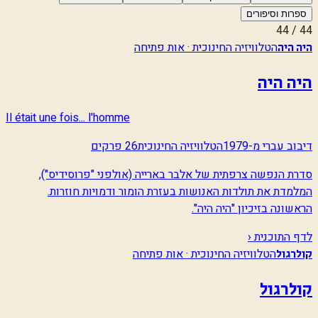
ספרות וסיפורים
44
/
44
הטלוויזיה החינוכית · אות פתיחה
היה היה
היה היה
Il était une fois... l'homme
דיבוב עברי מ-1979
הטלוויזיה החינוכית
26 פרקים
סדרת הנפשה צרפתית של אלבר בארייה (אולפני "פרוסידיס"),
המלמדת את תולדות האנושות בעזרת הומור ודמויות חוזרות.
הראשונה בזיכיון "היה היה".
לדף התוכנית ‹
הטלוויזיה החינוכית · אות פתיחה
קולרגול
קולרגול