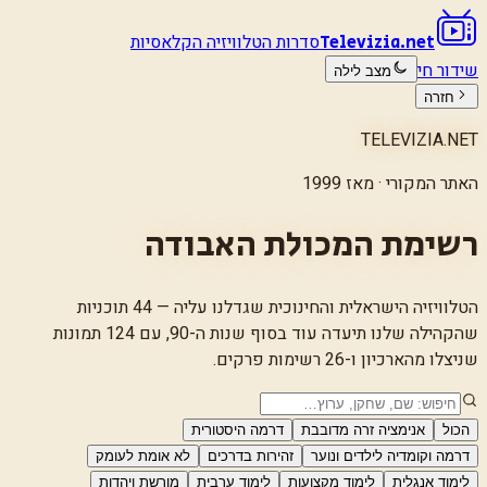
סדרות הטלוויזיה הקלאסיות
Televizia.net
שידור חי
מצב לילה
חזרה
TELEVIZIA.NET
האתר המקורי · מאז 1999
רשימת המכולת האבודה
הטלוויזיה הישראלית והחינוכית שגדלנו עליה —
44
תוכניות
שהקהילה שלנו תיעדה עוד בסוף שנות ה-90, עם
124
תמונות
שניצלו מהארכיון ו-
26
רשימות פרקים.
הכול
אנימציה זרה מדובבת
דרמה היסטורית
דרמה וקומדיה לילדים ונוער
זהירות בדרכים
לא אומת לעומק
לימוד אנגלית
לימוד מקצועות
לימוד ערבית
מורשת ויהדות