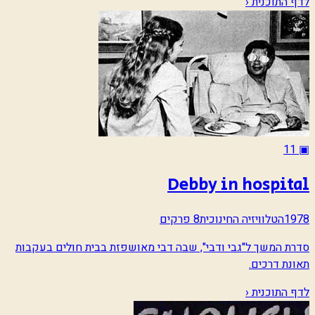
לדף התוכנית ‹
11
▣
Debby in hospital
1978
הטלוויזיה החינוכית
8 פרקים
סדרת המשך ל"גבי ודבי", שבה דבי מאושפזת בבית חולים בעקבות
תאונת דרכים.
לדף התוכנית ‹