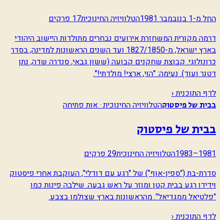
החל מ-1 בנובמבר 1981
הטלוויזיה החינוכית
17 פרקים
דרמה מקורית המשחזרת אירועים נבחרים מתולדות היישוב היהודי
בארץ ישראל, מ-1827/1850 ועד השנים הראשונות למדינה, בסדר
כרונולוגי. קבוצת שחקנים קבועה (ששון גבאי, סנדרה שדה, נתן
דטנר ועוד). נעימה: "הוי, ארצי! מולדתי!".
לדף התוכנית ‹
הטלוויזיה החינוכית · אות פתיחה
בבית של פיסטוק
בבית של פיסטוק
1981–1983
הטלוויזיה החינוכית
29 פרקים
סדרת-בת ("ספין-אוף") של "רגע עם דודלי", העוקבת אחרי פיסטוק
וידידו רגע בבית קטן ומוזר על ראש גבעה. שילבה פינות כמו
"פלטיאל ממגדיאל". מהראשונות בארץ שצולמו בצבע.
לדף התוכנית ‹