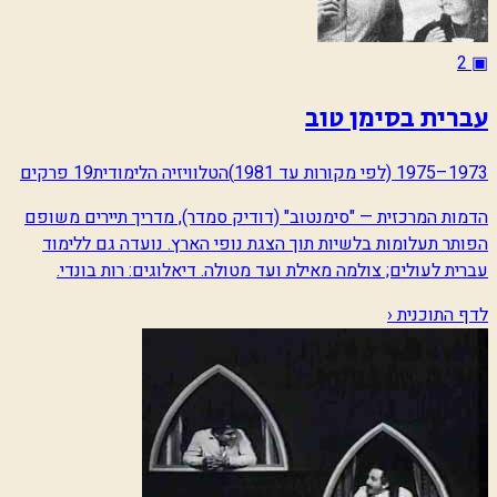
2
▣
עברית בסימן טוב
1973–1975 (לפי מקורות עד 1981)
הטלוויזיה הלימודית
19 פרקים
הדמות המרכזית — "סימנטוב" (דודיק סמדר), מדריך תיירים משופם
הפותר תעלומות בלשיות תוך הצגת נופי הארץ. נועדה גם ללימוד
עברית לעולים; צולמה מאילת ועד מטולה. דיאלוגים: רות בונדי.
לדף התוכנית ‹