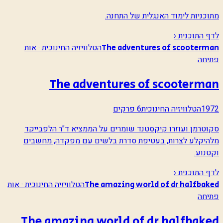
מתוכניות לימוד האנגלית של התחנה.
לדף התוכנית ‹
הטלוויזיה החינוכית · אות
The adventures of scooterman
פתיחה
The adventures of scooterman
1972
הטלוויזיה החינוכית
6 פרקים
סקוטרמן ועוזרו קיקסטנד שומרים על הממציא ד"ר הלפבייקד
מלהיקלע לצרות, בעטיפת סדרת בלשים עם מפקדה, מחשבים
וקטנוע.
לדף התוכנית ‹
הטלוויזיה החינוכית · אות
The amazing world of dr halfbaked
פתיחה
The amazing world of dr halfbaked