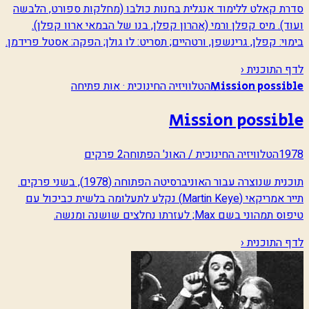
סדרת קאלט ללימוד אנגלית בחנות כולבו (מחלקות ספורט, הלבשה
ועוד). מיס קפלן ורמי (אהרון קפלן, בנו של הבמאי ארוו קפלן).
בימוי: קפלן, גרינשפן, ורטהיים; תסריט: לו גולן; הפקה: אסטל פרידמן.
לדף התוכנית ‹
הטלוויזיה החינוכית · אות פתיחה
Mission possible
Mission possible
1978
הטלוויזיה החינוכית / האונ' הפתוחה
2 פרקים
תוכנית שנוצרה עבור האוניברסיטה הפתוחה (1978), בשני פרקים.
תייר אמריקאי (Martin Keye) נקלע לתעלומה בלשית כביכול עם
טיפוס תמהוני בשם Max; לעזרתו נחלצים שושנה ומנשה.
לדף התוכנית ‹