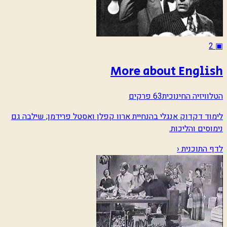
2
▣
More about English
הטלוויזיה החינוכית
63 פרקים
לימוד דקדוק אנגלי בהנחיית ארוו קפלן ואסטל פרידמן; שילבה גם
נימוסים והליכות.
לדף התוכנית ‹