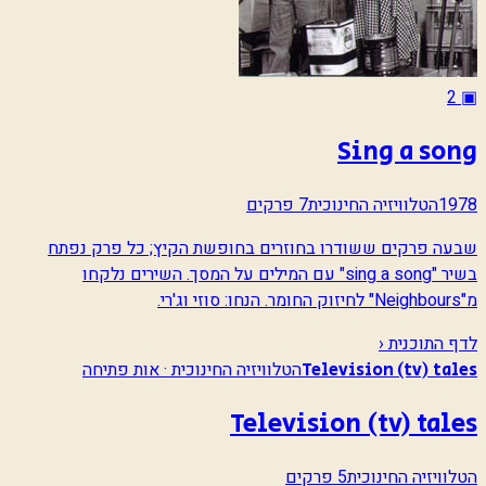
2
▣
Sing a song
1978
הטלוויזיה החינוכית
7 פרקים
שבעה פרקים ששודרו בחוזרים בחופשת הקיץ; כל פרק נפתח
בשיר "sing a song" עם המילים על המסך. השירים נלקחו
מ"Neighbours" לחיזוק החומר. הנחו: סוזי וג'רי.
לדף התוכנית ‹
הטלוויזיה החינוכית · אות פתיחה
Television (tv) tales
Television (tv) tales
הטלוויזיה החינוכית
5 פרקים