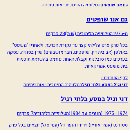
הטלוויזיה החינוכית · אות פתיחה
גם אנו שופטים
גם אנו שופטים
מ-1975
הטלוויזיה הלימודית (ש/ל)
28 פרקים
בכל פרק סרט עלילתי קצר עד נקודת הכרעה, ולאחריו "משפט"
באולפן (אב בית דין, שופטים, חבר מושבעים) שדן בסוגיה. עסקה
בערכים כמו סובלנות וקבלת האחר; פורמט בהשראת תוכניות
בית-משפט אמריקאיות.
לדף התוכנית ‹
הטלוויזיה החינוכית · אות פתיחה
דני וגיל במסע בלתי רגיל
דני וגיל במסע בלתי רגיל
1974–1975 (חוזרים עד 1984)
הטלוויזיה הלימודית
7 פרקים
סטודנט (אמיר אוריין) וידידו הנער גיל (עמי סגל) יוצאים בכל פרק