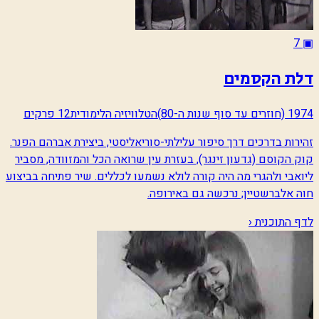
7
▣
דלת הקסמים
1974 (חוזרים עד סוף שנות ה-80)
הטלוויזיה הלימודית
12 פרקים
זהירות בדרכים דרך סיפור עלילתי-סוריאליסטי, ביצירת אברהם הפנר.
קוק הקוסם (גדעון זינגר), בעזרת עין שרואה הכל והמזוודה, מסביר
ליואבי ולהגרי מה היה קורה לולא נשמעו לכללים. שיר פתיחה בביצוע
חוה אלברשטיין; נרכשה גם באירופה.
לדף התוכנית ‹