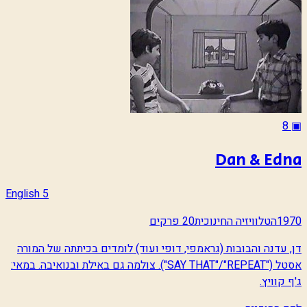
8
▣
Dan & Edna
English 5
1970
הטלוויזיה החינוכית
20 פרקים
דן, עדנה והבובות (גראמפי, דופי ועוד) לומדים בכיתתה של המורה
אסטל ("SAY THAT"/"REPEAT"). צולמה גם באילת ובנואיבה. במאי:
ג'ף קוויץ.