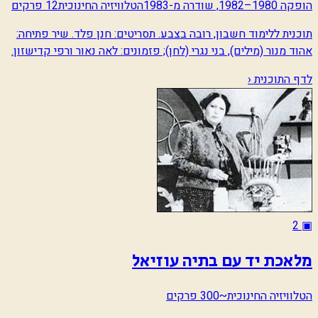
הופקה 1980–1982, שודרה מ-1983
הטלוויזיה החינוכית
12 פרקים
תוכנית ללימוד חשבון, רובה בצבע. תסריטים: חנן פלד. שיר פתיחה:
אהוד מנור (מילים), בני נגרי (לחן); פזמונים: לאה נאור ורפי קדישזון.
לדף התוכנית ‹
2
▣
מלאכת יד עם בתיה עוזיאל
הטלוויזיה החינוכית
~300 פרקים