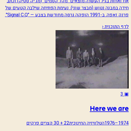
אח ואחות בגיל העשרה מוצאים "מקל קסמים" (מג'יק סטיק) וכתב
חידה במבנה נטוש (מבצר שוני). נעימת הפתיחה שילבה קטעים של
פרנק זאפה. ב-1991 הופקה גרסה מחודשת בצבע — "Signal C.Q".
לדף התוכנית ‹
3
▣
Here we are
1974–1976
הטלוויזיה החינוכית
22 + 30 קצרים פרקים