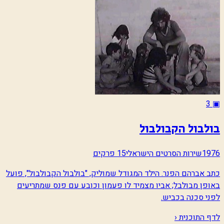
3
▣
בולבול הקבולבול
1976
שירות הסרטים הישראלי
15 פרקים
כתב אברהם הפנר. הילד המגודל שמוליק, "בולבול הקבולבול", פועל
באופן מבולבל; אביו מצמיד לו פעמון וכובע עם פנס שמתריעים
לפני סכנה בכביש.
לדף התוכנית ‹