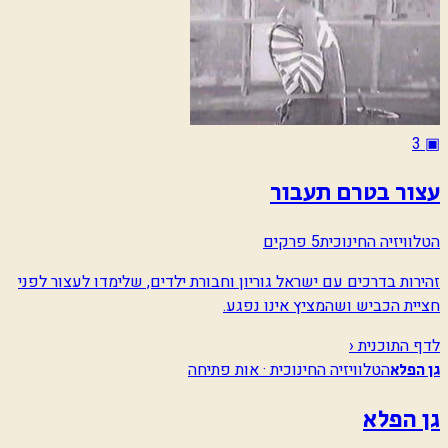
3
▣
עצור בטרם תעבור
הטלוויזיה החינוכית
5 פרקים
זהירות בדרכים עם ישראל גוריון וחבורת ילדים, שלימדו לעצור לפני
חציית הכביש ושהמציץ אינו נפגע.
לדף התוכנית ‹
הטלוויזיה החינוכית · אות פתיחה
גן הפלא
גן הפלא