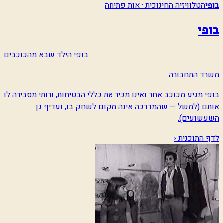
הטלוויזיה החינוכית · אות פתיחה
בופי
בופי
בופי הילד שבא מהכוכבים
משרד התחבורה
בופי מגיע מכוכב אחר ואינו מכיר את כללי הבטיחות, ורותי מסבירה לו
אותם (למשל — שהמדרכה אינה מקום לשחק בו, ועדיף גן
השעשועים).
לדף התוכנית ‹