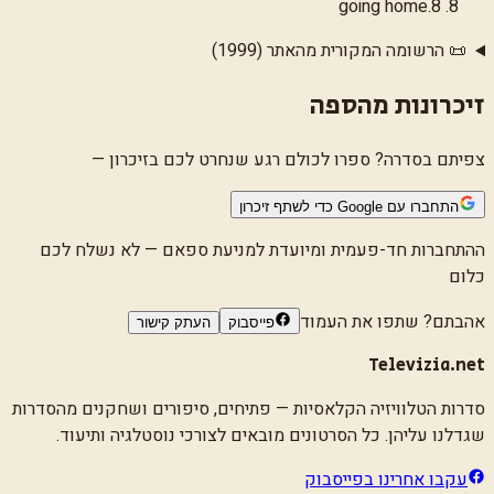
going home
.
8
📜 הרשומה המקורית מהאתר (1999)
זיכרונות מהספה
צפיתם בסדרה? ספרו לכולם רגע שנחרט לכם בזיכרון —
התחברו עם Google כדי לשתף זיכרון
ההתחברות חד-פעמית ומיועדת למניעת ספאם — לא נשלח לכם
כלום
אהבתם? שתפו את העמוד
פייסבוק
העתק קישור
Televizia.net
סדרות הטלוויזיה הקלאסיות
— פתיחים, סיפורים ושחקנים מהסדרות
שגדלנו עליהן. כל הסרטונים מובאים לצורכי נוסטלגיה ותיעוד.
עקבו אחרינו בפייסבוק