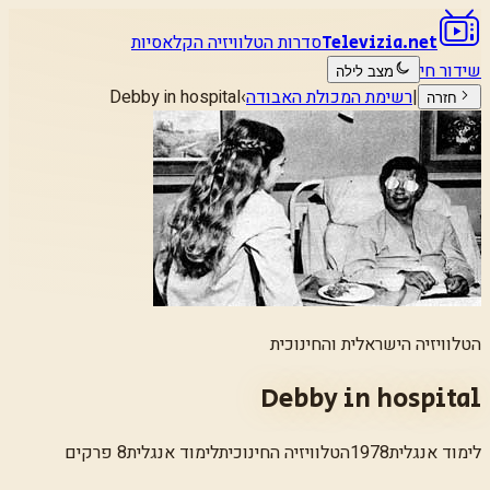
סדרות הטלוויזיה הקלאסיות
Televizia.net
שידור חי
מצב לילה
|
רשימת המכולת האבודה
›
Debby in hospital
חזרה
הטלוויזיה הישראלית והחינוכית
Debby in hospital
לימוד אנגלית
1978
הטלוויזיה החינוכית
לימוד אנגלית
8 פרקים