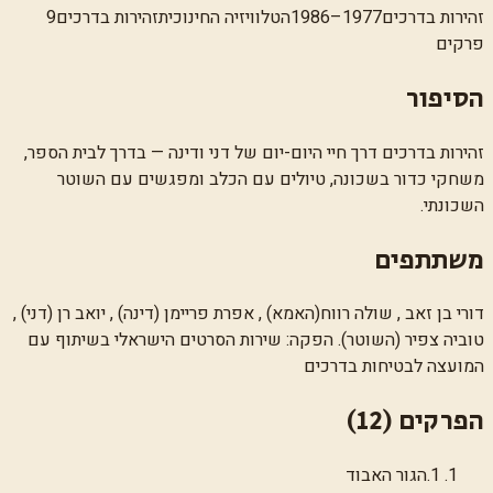
זהירות בדרכים
1977–1986
הטלוויזיה החינוכית
זהירות בדרכים
9
פרקים
הסיפור
זהירות בדרכים דרך חיי היום-יום של דני ודינה — בדרך לבית הספר,
משחקי כדור בשכונה, טיולים עם הכלב ומפגשים עם השוטר
השכונתי.
משתתפים
דורי בן זאב , שולה רווח(האמא) , אפרת פריימן (דינה) , יואב רן (דני) ,
טוביה צפיר (השוטר). הפקה: שירות הסרטים הישראלי בשיתוף עם
המועצה לבטיחות בדרכים
הפרקים (
12
)
1
.
הגור האבוד