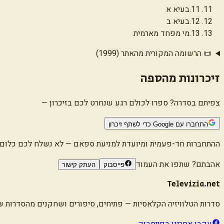
11
.
בעיא א
12
.
בעיא ב
13
.
מי מפחד מארמית
📜 הרשומה המקורית מהאתר (1999)
זיכרונות מהספה
צפיתם בסדרה? ספרו לכולם רגע שנחרט לכם בזיכרון —
התחברו עם Google כדי לשתף זיכרון
ההתחברות חד-פעמית ומיועדת למניעת ספאם — לא נשלח לכם כלום
אהבתם? שתפו את העמוד
פייסבוק
העתק קישור
Televizia.net
סדרות הטלוויזיה הקלאסיות
— פתיחים, סיפורים ושחקנים מהסדרות שגד