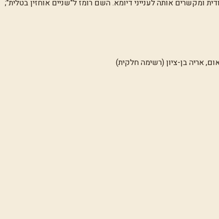
דית ומקשרים אותה לענייני דיומא. השם רומז ל"שניים אוחזין בטלית";
אום, אריה בן-ציון (רשימה חלקית)