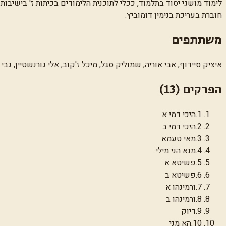
לימוד מושגי יסוד בתלמוד, ככלי לתוכנית הלימודים בכיתות ז' בישיבות 
חוברת בעריכת בנימין דומוביץ.
משתתפים
איציק סיידוף, אבי אוריה, שמוליק סגל, מיכל ז'קוב, אלי גורנשטיין, גב
הפרקים (
13
)
1
.
היכי דמי א
2
.
היכי דמי ב
3
.
מאי טעמא
4
.
מנא הני מילי
5
.
פשיטא א
6
.
פשיטא ב
7
.
ורמינהו א
8
.
ורמינהו ב
9
.
דיוק
10
.
הא מני