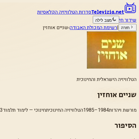
סדרות הטלוויזיה הקלאסיות
Televizia.net
שידור חי
מצב לילה
|
רשימת המכולת האבודה
›
שניים אוחזין
חזרה
הטלוויזיה הישראלית והחינוכית
שניים אוחזין
מורשת ויהדות
1984–1985
הטלוויזיה החינוכית
חינוכי — לימוד תלמוד
13 פ
הסיפור