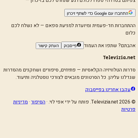
צפיתם בסדרה? ספרו לכולם רגע שנחרט לכם בזיכרון —
התחברו עם Google כדי לשתף זיכרון
ההתחברות חד-פעמית ומיועדת למניעת ספאם — לא נשלח לכם
כלום
אהבתם? שתפו את העמוד
פייסבוק
העתק קישור
Televizia.net
סדרות הטלוויזיה הקלאסיות
— פתיחים, סיפורים ושחקנים מהסדרות
שגדלנו עליהן. כל הסרטונים מובאים לצורכי נוסטלגיה ותיעוד.
עקבו אחרינו בפייסבוק
©
2026
Televizia.net
. פותח על ידי אפי לוי. ·
הסיפור
·
מדיניות
פרטיות