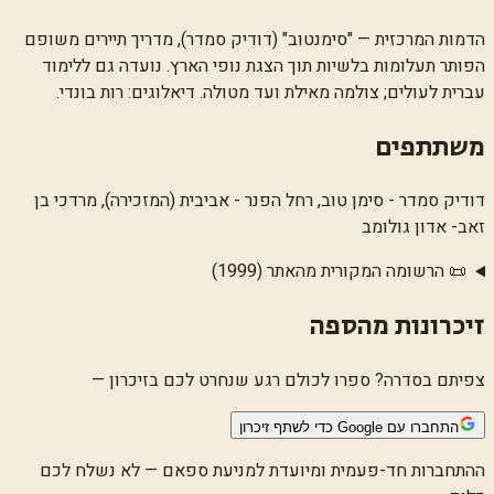
הדמות המרכזית — "סימנטוב" (דודיק סמדר), מדריך תיירים משופם
הפותר תעלומות בלשיות תוך הצגת נופי הארץ. נועדה גם ללימוד
עברית לעולים; צולמה מאילת ועד מטולה. דיאלוגים: רות בונדי.
משתתפים
דודיק סמדר - סימן טוב, רחל הפנר - אביבית (המזכירה), מרדכי בן
זאב- אדון גולומב
📜 הרשומה המקורית מהאתר (1999)
זיכרונות מהספה
צפיתם בסדרה? ספרו לכולם רגע שנחרט לכם בזיכרון —
התחברו עם Google כדי לשתף זיכרון
ההתחברות חד-פעמית ומיועדת למניעת ספאם — לא נשלח לכם